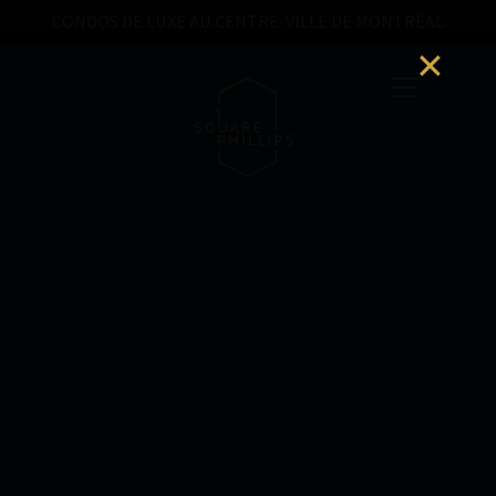
CONDOS DE LUXE AU CENTRE-VILLE DE MONTRÉAL
PHASE 1
PHASE 2
LOCATIF
COLLECTION PH
PLANS
VIVRE MONTRÉAL
GALERIE